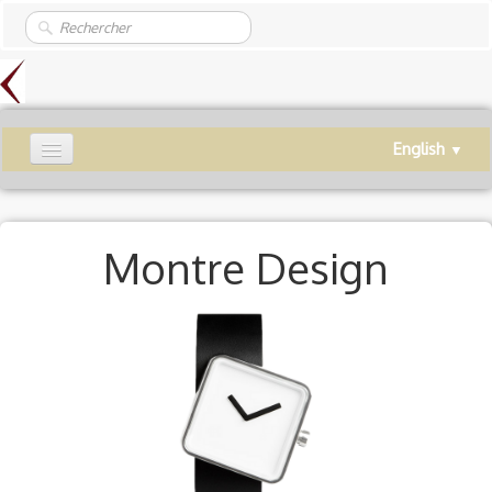
English
▼
Welcome
ProXERP
Montre Design
ProXWMS
ProXCIRC
Continuity
Preventive Maintenance
Service