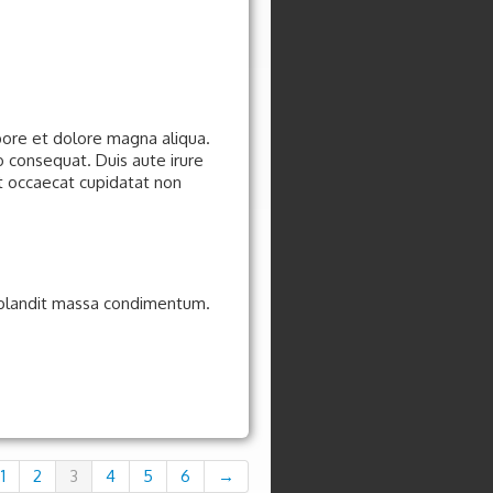
abore et dolore magna aliqua.
o consequat. Duis aute irure
nt occaecat cupidatat non
ac blandit massa condimentum.
1
2
3
4
5
6
→