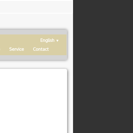
English
▼
e
Service
Contact