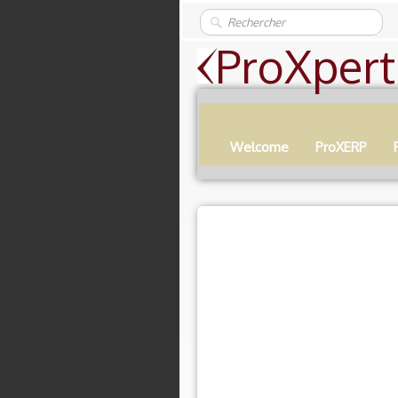
ProXpert
Welcome
ProXERP