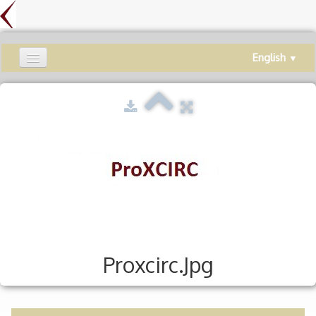
English
▼
Welcome
ProXERP
ProXWMS
ProXCIRC
Continuity
Preventive Maintenance
Service
Proxcirc.jpg
Contact