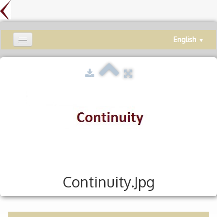
English
▼
Welcome
ProXERP
ProXWMS
ProXCIRC
Continuity
Preventive Maintenance
Service
Continuity.jpg
Contact